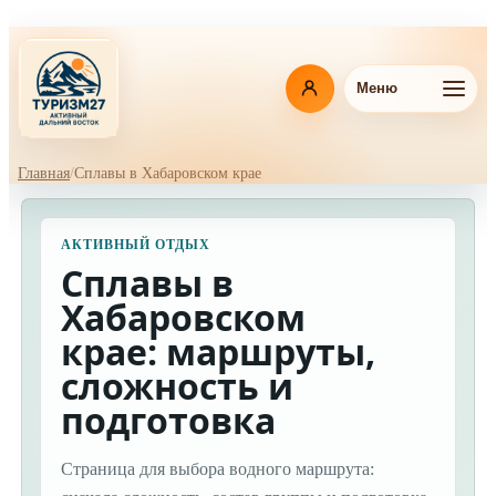
Перейти
к
основному
содержанию
Меню
Главная
Сплавы в Хабаровском крае
Навигационная
цепочка
АКТИВНЫЙ ОТДЫХ
Сплавы в
Хабаровском
крае: маршруты,
сложность и
подготовка
Страница для выбора водного маршрута: