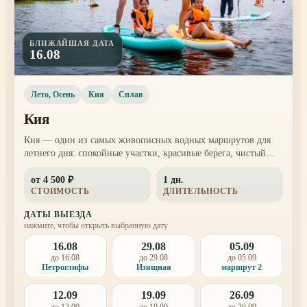
БЛИЖАЙШАЯ ДАТА
16.08
Лето, Осень
Кия
Сплав
Кия
Кия — один из самых живописных водных маршрутов для
летнего дня: спокойные участки, красивые берега, чистый
воздух и ощущение настоящей поездки за город. В
от 4 500 ₽
1 дн.
зависимости от выбранного выезда маршрут может быть
СТОИМОСТЬ
ДЛИТЕЛЬНОСТЬ
мягким для новичков или более активным для тех, кто уже
уверенно держится на воде.
ДАТЫ ВЫЕЗДА
нажмите, чтобы открыть выбранную дату
16.08
29.08
05.09
до 16.08
до 29.08
до 05.09
Петроглифы
Изящная
маршрут 2
12.09
19.09
26.09
до 12.09
до 19.09
до 26.09