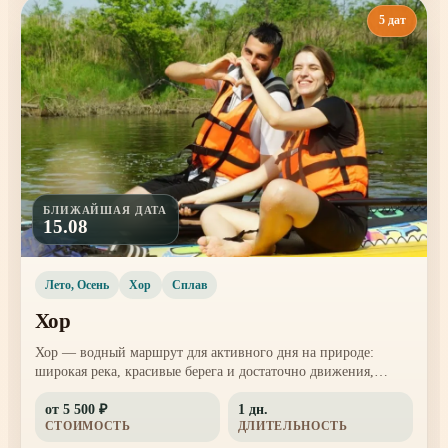
5 дат
БЛИЖАЙШАЯ ДАТА
15.08
Лето, Осень
Хор
Сплав
Хор
Хор — водный маршрут для активного дня на природе:
широкая река, красивые берега и достаточно движения,
чтобы поездка ощущалась настоящим приключением.
от 5 500 ₽
1 дн.
Подходит участникам, которые уже готовы к более уверенной
СТОИМОСТЬ
ДЛИТЕЛЬНОСТЬ
работе веслом.