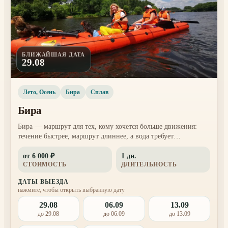
БЛИЖАЙШАЯ ДАТА
29.08
Лето, Осень
Бира
Сплав
Бира
Бира — маршрут для тех, кому хочется больше движения:
течение быстрее, маршрут длиннее, а вода требует
уверенности и внимания. Это вариант для участников,
от 6 000 ₽
1 дн.
которые уже пробовали SUP или байдбот и хотят более
СТОИМОСТЬ
ДЛИТЕЛЬНОСТЬ
бодрый день на реке.
ДАТЫ ВЫЕЗДА
нажмите, чтобы открыть выбранную дату
29.08
06.09
13.09
до 29.08
до 06.09
до 13.09