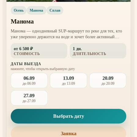
Осень
Манома
Сплав
Манома
Манома — однодневный SUP-маршрут по реке для тех, кто
уже уверенно держится на воде и хочет более активный
выезд. Здесь главный акцент на воде, движении, природных
от 6 500 ₽
1 дн.
берегах и спортивном темпе дня.
СТОИМОСТЬ
ДЛИТЕЛЬНОСТЬ
ДАТЫ ВЫЕЗДА
нажмите, чтобы открыть выбранную дату
06.09
13.09
20.09
до 06.09
до 13.09
до 20.09
27.09
до 27.09
Выбрать дату
Заявка