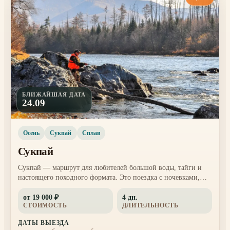
БЛИЖАЙШАЯ ДАТА
24.09
Осень
Сукпай
Сплав
Сукпай
Сукпай — маршрут для любителей большой воды, тайги и
настоящего походного формата. Это поездка с ночевками,
красивыми стоянками, речными пейзажами и ощущением
от 19 000 ₽
4 дн.
дальнего путешествия.
СТОИМОСТЬ
ДЛИТЕЛЬНОСТЬ
ДАТЫ ВЫЕЗДА