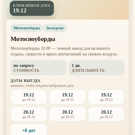
БЛИЖАЙШАЯ ДАТА
19.12
Мотосноуборды
Экскурсия
Мотосноуборды
Мотосноуборды 10.00 — зимний выезд для активного
отдыха, скорости и ярких впечатлений на свежем воздухе.
Подходит тем, кто хочет добавить в выходные драйв и
по запросу
1 дн.
необычный формат поездки.
СТОИМОСТЬ
ДЛИТЕЛЬНОСТЬ
ДАТЫ ВЫЕЗДА
нажмите, чтобы открыть выбранную дату
19.12
19.12
19.12
до 19.12
до 19.12
до 19.12
20.12
20.12
20.12
до 20.12
до 20.12
до 20.12
+8 дат