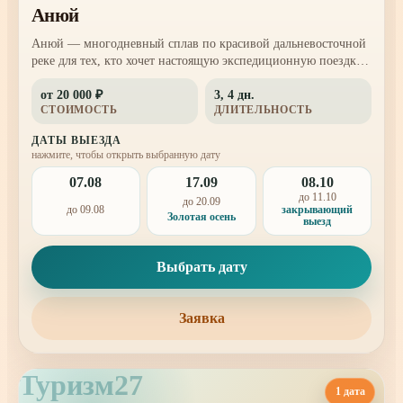
Анюй
Анюй — многодневный сплав по красивой дальневосточной
реке для тех, кто хочет настоящую экспедиционную поездку:
вода, тайга, стоянки, походная кухня и несколько дней вне
от 20 000 ₽
3, 4 дн.
городского ритма.
СТОИМОСТЬ
ДЛИТЕЛЬНОСТЬ
ДАТЫ ВЫЕЗДА
нажмите, чтобы открыть выбранную дату
07.08
17.09
08.10
до 11.10
до 20.09
закрывающий
до 09.08
Золотая осень
выезд
Выбрать дату
Заявка
Туризм27
1 дата