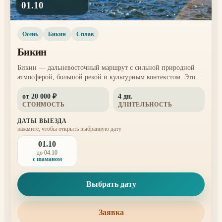
01.10
Осень
Бикин
Сплав
Бикин
Бикин — дальневосточный маршрут с сильной природной
атмосферой, большой рекой и культурным контекстом. Это
поездка для тех, кто хочет увидеть больше, чем обычный
от 20 000 ₽
4 дн.
выезд на выходные.
СТОИМОСТЬ
ДЛИТЕЛЬНОСТЬ
ДАТЫ ВЫЕЗДА
нажмите, чтобы открыть выбранную дату
01.10
до 04.10
с шаманом
Выбрать дату
Заявка