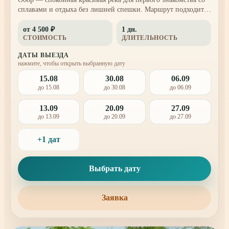
сплавами и отдыха без лишней спешки. Маршрут подходит
тем, кто хочет провести день на воде, посмотреть
от 4 500 ₽
1 дн.
дальневосточные пейзажи и мягко перезагрузиться на
СТОИМОСТЬ
ДЛИТЕЛЬНОСТЬ
природе.
ДАТЫ ВЫЕЗДА
нажмите, чтобы открыть выбранную дату
15.08
30.08
06.09
до 15.08
до 30.08
до 06.09
13.09
20.09
27.09
до 13.09
до 20.09
до 27.09
+1 дат
Выбрать дату
Заявка