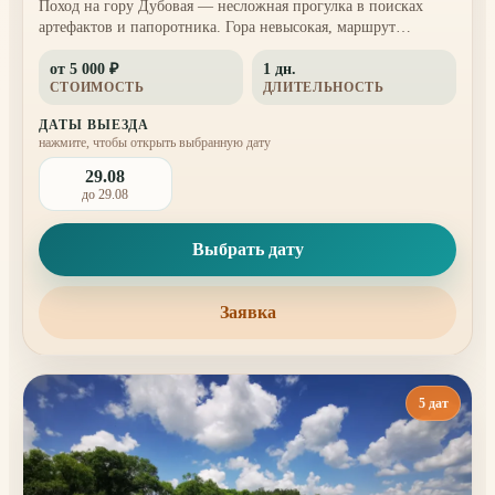
Поход на гору Дубовая — несложная прогулка в поисках
артефактов и папоротника. Гора невысокая, маршрут
подходит для спокойного похода: общая протяженность около
от 5 000 ₽
1 дн.
6–7 км с небольшим подъемом. С вершины и открытых
СТОИМОСТЬ
ДЛИТЕЛЬНОСТЬ
участков видны окрестности, Уссури и Китай. По отзывам
местных жителей, на одном из склонов есть камни, ко...
ДАТЫ ВЫЕЗДА
нажмите, чтобы открыть выбранную дату
29.08
до 29.08
Выбрать дату
Заявка
5 дат