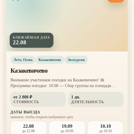
БЛИЖАЙШАЯ ДАТА
22.08
Лето, Осень
Казакевичево
Экскурсия
Казакевичево
Внимание участников поездки на Казакевичево! 📅
Программа поездки: 10:00 — Сбор группы на площади
Ленина (адрес: Пушкина, 56, у входа в книжный магазин).
от 2 800 ₽
1 дн.
~11:00 — Прибытие в Казакевичево. Посещение музея
СТОИМОСТЬ
ДЛИТЕЛЬНОСТЬ
истории села, историческая справка, прогулка по посёлку и
площади Солнца, осмотр китайских пагод. Время в
ДАТЫ ВЫЕЗДА
Казакеви...
нажмите, чтобы открыть выбранную дату
22.08
19.09
10.10
до 22.08
до 19.09
до 10.10