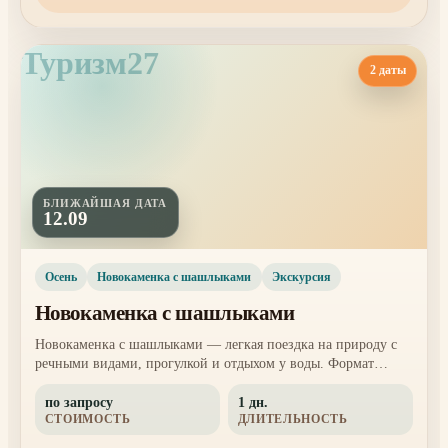
Туризм27
2 даты
БЛИЖАЙШАЯ ДАТА
12.09
Осень
Новокаменка с шашлыками
Экскурсия
Новокаменка с шашлыками
Новокаменка с шашлыками — легкая поездка на природу с
речными видами, прогулкой и отдыхом у воды. Формат
подходит для тех, кто хочет выбраться из города без сложного
по запросу
1 дн.
маршрута и провести день спокойно, вкусно и красиво.
СТОИМОСТЬ
ДЛИТЕЛЬНОСТЬ