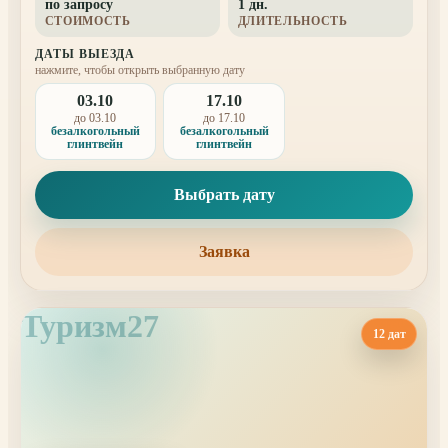
по запросу
1 дн.
картинку, подышать воздухом и привезти домой хорошие
СТОИМОСТЬ
ДЛИТЕЛЬНОСТЬ
фотографии.
ДАТЫ ВЫЕЗДА
нажмите, чтобы открыть выбранную дату
03.10
17.10
до 03.10
до 17.10
безалкогольный
безалкогольный
глинтвейн
глинтвейн
Выбрать дату
Заявка
Туризм27
12 дат