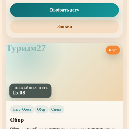
Выбрать дату
Заявка
Туризм27
6 дат
БЛИЖАЙШАЯ ДАТА
15.08
Лето, Осень
Обор
Сплав
Обор
Обор — спокойная красивая река для первого знакомства со