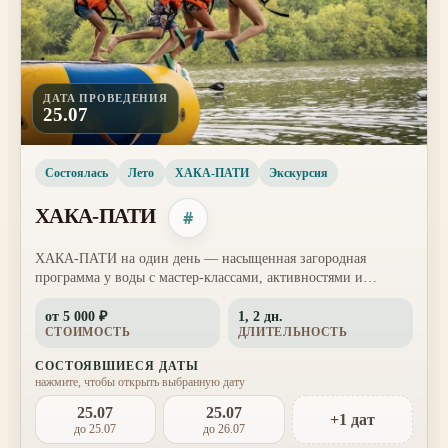
ДАТА ПРОВЕДЕНИЯ
25.07
Состоялась
Лето
ХАКА-ПАТИ
Экскурсия
ХАКА-ПАТИ
#
ХАКА-ПАТИ на один день — насыщенная загородная
программа у воды с мастер-классами, активностями и
вечерним отдыхом. Участники приезжают только
от 5 000 ₽
1, 2 дн.
самостоятельно, на своем автомобиле; автобус и трансфер
СТОИМОСТЬ
ДЛИТЕЛЬНОСТЬ
организатора для однодневного формата не предусмотрены.
СОСТОЯВШИЕСЯ ДАТЫ
нажмите, чтобы открыть выбранную дату
25.07
25.07
+1 дат
до 25.07
до 26.07