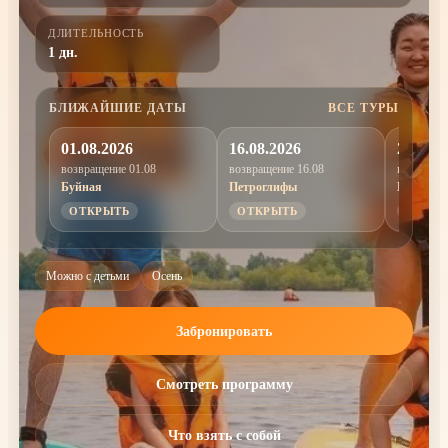
ДЛИТЕЛЬНОСТЬ
1 дн.
БЛИЖАЙШИЕ ДАТЫ
ВСЕ ТУРЫ
01.08.2026
16.08.2026
29.08.2
возвращение 01.08
возвращение 16.08
возвращен
Буйная
Петроглифы
Изящна
ОТКРЫТЬ
ОТКРЫТЬ
ОТКР
Можно с детьми
Осень
Забронировать
Смотреть программу
Что взять с собой