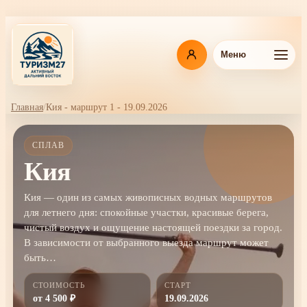
Перейти
к
основному
содержанию
Меню
Главная
Кия - маршрут 1 - 19.09.2026
Навигационная
цепочка
СПЛАВ
Кия
Кия — один из самых живописных водных маршрутов
для летнего дня: спокойные участки, красивые берега,
чистый воздух и ощущение настоящей поездки за город.
В зависимости от выбранного выезда маршрут может
быть…
СТОИМОСТЬ
СТАРТ
от 4 500 ₽
19.09.2026