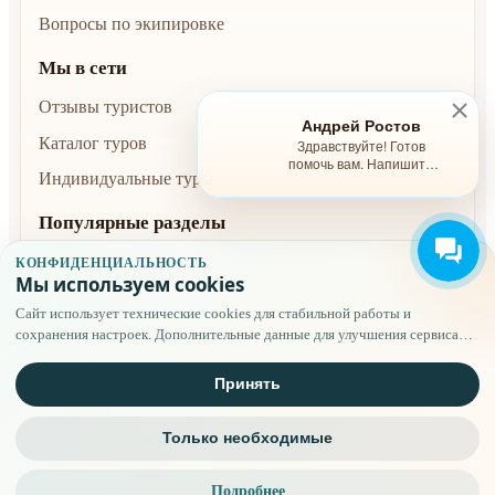
Вопросы по экипировке
Мы в сети
Отзывы туристов
Андрей Ростов
Каталог туров
Здравствуйте! Готов
помочь вам. Напишите
Индивидуальные туры
мне, если у вас появятся
вопросы.
Популярные разделы
Туры и расписание
КОНФИДЕНЦИАЛЬНОСТЬ
Мы используем cookies
Безопасность
Сайт использует технические cookies для стабильной работы и
Условия бронирования
сохранения настроек. Дополнительные данные для улучшения сервиса
применяются только после вашего выбора.
Полезное
Принять
О компании
Только необходимые
Публичная оферта
Правовая информация
Подробнее