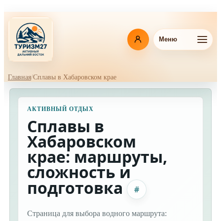
Перейти
к
основному
содержанию
Меню
Главная
Сплавы в Хабаровском крае
Навигационная
цепочка
АКТИВНЫЙ ОТДЫХ
Сплавы в
Хабаровском
крае: маршруты,
сложность и
подготовка
#
Страница для выбора водного маршрута: