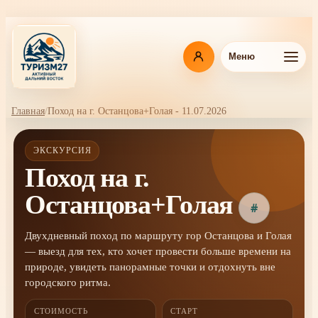
Перейти
к
основному
содержанию
Меню
Главная
Поход на г. Останцова+Голая - 11.07.2026
Навигационная
цепочка
ЭКСКУРСИЯ
Поход на г.
Останцова+Голая
#
Двухдневный поход по маршруту гор Останцова и Голая
— выезд для тех, кто хочет провести больше времени на
природе, увидеть панорамные точки и отдохнуть вне
городского ритма.
СТОИМОСТЬ
СТАРТ