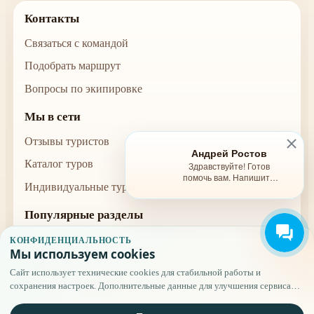
Контакты
Связаться с командой
Подобрать маршрут
Вопросы по экипировке
Мы в сети
Отзывы туристов
Андрей Ростов
Каталог туров
Здравствуйте! Готов
помочь вам. Напишите
Индивидуальные туры
мне, если у вас появятся
вопросы.
Популярные разделы
Туры и расписание
КОНФИДЕНЦИАЛЬНОСТЬ
Мы используем cookies
Безопасность
Сайт использует технические cookies для стабильной работы и
Условия бронирования
сохранения настроек. Дополнительные данные для улучшения сервиса
применяются только после вашего выбора.
Полезное