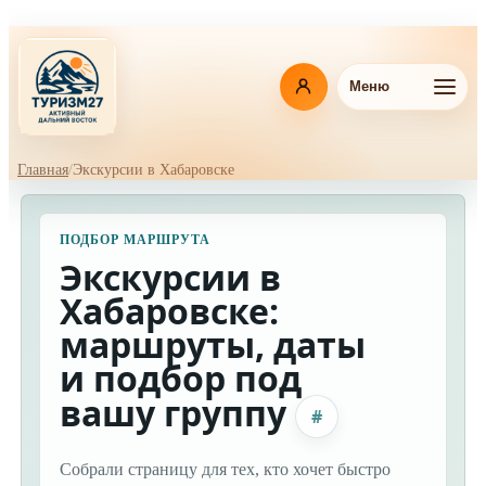
Перейти
к
основному
содержанию
Меню
Главная
Экскурсии в Хабаровске
Навигационная
цепочка
ПОДБОР МАРШРУТА
Экскурсии в
Хабаровске:
маршруты, даты
и подбор под
вашу группу
#
Собрали страницу для тех, кто хочет быстро