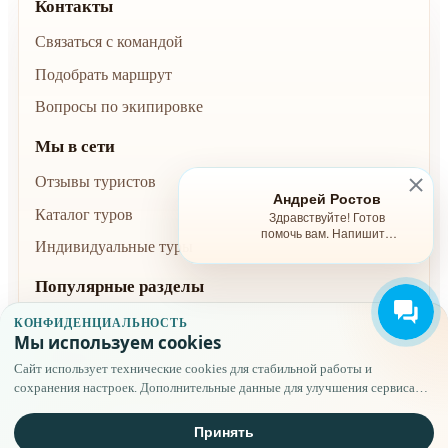
Контакты
Связаться с командой
Подобрать маршрут
Вопросы по экипировке
Мы в сети
Отзывы туристов
Андрей Ростов
Каталог туров
Здравствуйте! Готов
помочь вам. Напишите
Индивидуальные туры
мне, если у вас появятся
вопросы.
Популярные разделы
Туры и расписание
КОНФИДЕНЦИАЛЬНОСТЬ
Мы используем cookies
Безопасность
Сайт использует технические cookies для стабильной работы и
Условия бронирования
сохранения настроек. Дополнительные данные для улучшения сервиса
применяются только после вашего выбора.
Полезное
Принять